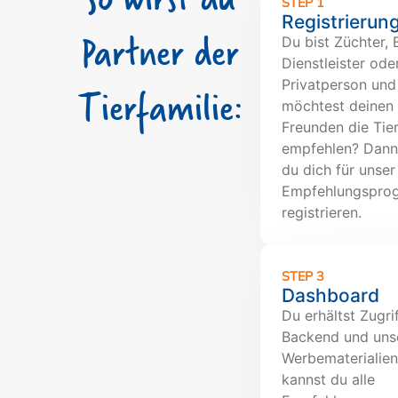
STEP 1
Registrierun
Partner der
Du bist Züchter,
Dienstleister ode
Privatperson und
Tierfamilie:
möchtest deinen
Freunden die Tier
empfehlen? Dann
du dich für unser
Empfehlungspro
registrieren.
STEP 3
Dashboard
Du erhältst Zugri
Backend und uns
Werbematerialien
kannst du alle