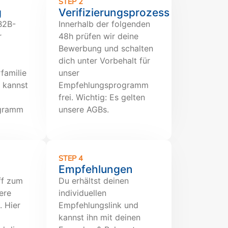
STEP 2
g
Verifizierungsprozess
 B2B-
Innerhalb der folgenden
r
48h prüfen wir deine
Bewerbung und schalten
dich unter Vorbehalt für
familie
unser
 kannst
Empfehlungsprogramm
frei. Wichtig: Es gelten
gramm
unsere AGBs.
STEP 4
Empfehlungen
ff zum
Du erhältst deinen
ere
individuellen
. Hier
Empfehlungslink und
kannst ihn mit deinen