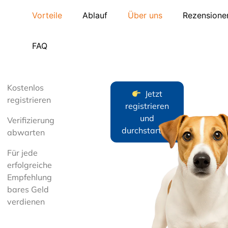
Vorteile
Ablauf
Über uns
Rezensione
FAQ
Kostenlos
Jetzt
registrieren
registrieren
und
Verifizierung
durchstarten!
abwarten
Für jede
erfolgreiche
Empfehlung
bares Geld
verdienen