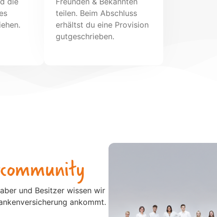
d die
Freunden & Bekannten
es
teilen. Beim Abschluss
iehen.
erhältst du eine Provision
gutgeschrieben.
ercommunity
haber und Besitzer wissen wir
krankenversicherung ankommt.