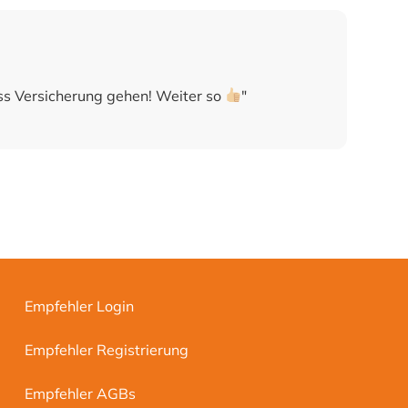
a
ss Versicherung gehen! Weiter so
"
Empfehler Login
Empfehler Registrierung
Empfehler AGBs