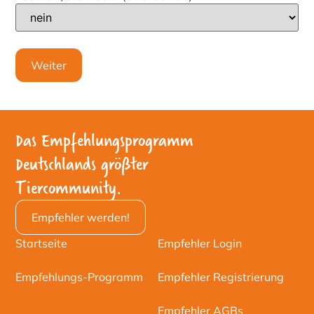
Weiter
Das Empfehlungsprogramm
Deutschlands größter
Tiercommunity.
Empfehler werden!
Startseite
Empfehler Login
Empfehlungs-Programm
Empfehler Registrierung
Empfehler AGBs