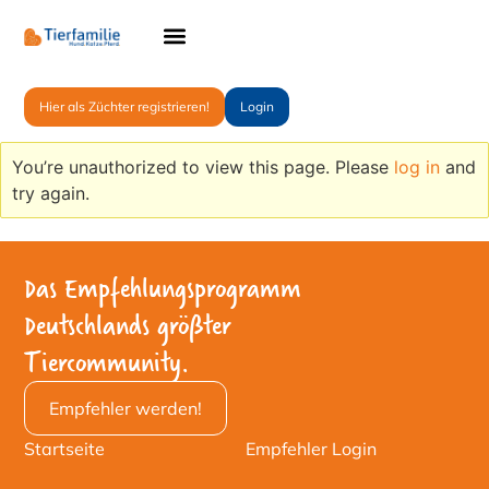
Hier als Züchter registrieren!
Login
You’re unauthorized to view this page. Please
log in
and
try again.
Das Empfehlungsprogramm
Deutschlands größter
Tiercommunity.
Empfehler werden!
Startseite
Empfehler Login